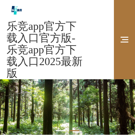
乐竞app官方下
载入口官方版-
乐竞app官方下
载入口2025最新
版